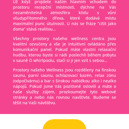
Už když projdete naším hlavním vchodem do
prostoru recepční místnosti, dýchne na Vás
nezaměnitelná atmosféra klidu s vůní
všudypřítomného dřeva, které dodává místu
maximální punc útulnosti. U nás se fráze “cítit jako
doma” stává realitou…
Všechny prostory našeho wellness centra jsou
kvalitnì ozvučeny a vše je intuitivnì ovládáno přes
komunikační panel. Pokud máte vlastní relaxační
hudbu, kterou byste si rádi poslechli během pobytu
v sauně či whirlpoolu, stačí si ji jen vzít s sebou…
Prostory našeho Wellness jsou rozděleny na finskou
saunu, parní saunu, ochlazovací bazén, relax zónu
(odpočívárnu) a bar s širokou nabídkou alko i nealko
nápojů. Pokud jsme Vás pozitivně oslovili a máte o
naše služby zájem, prozkoumejte tyto webové
stránky a nebo nás rovnou navštivte. Budeme se
těšit na Vaši návštěvu.