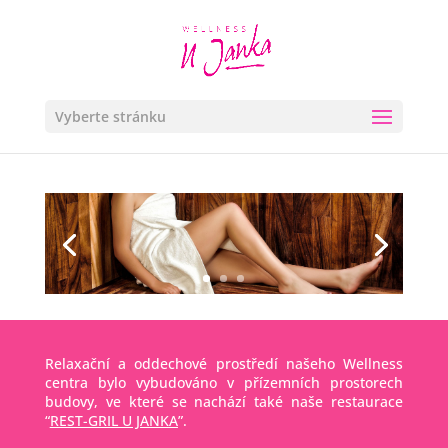
Vyberte stránku
Relaxační a oddechové prostředí našeho Wellness
centra bylo vybudováno v přízemních prostorech
budovy, ve které se nachází také naše restaurace
“
REST-GRIL U JANKA
”.